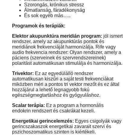
Szorongás, krónikus stressz
Álmatlanság, fáradékonyság
És sok egyéb más…..
Programok és terápiák:
Elektor akupunktúra meridián program:
jól ismert
rendszer, amely az akupunktúrás pontok és
meridiánok frekvenciáját harmonizálja. Rife vagy
audio frekvencia rendszer: Olyan rendszer, amely a
páciens (szerveinek és szervrendszereinek)
polaritást automatikusan stimulálja és harmonizálja.
Trivektor:
Ez az egyedülálló rendszer
automatikusan kiszűri a saját testi frekvenciákat
miközben méri a pontos tri vektor mezőt és ez által
hozzájárul a lehető legnagyobb fokú
egészségmegtartáshoz és gyógyuláshoz.
Scalar terápia:
Ez a program a hormonális
endokrin rendszert és csakrákat kezeli.
Energetikai gerincelemzés:
Egyes csigolyák vagy
gerincszakaszok energetikai zavarait szervi és
pszichoszomatikus szinten is kiértékeli.