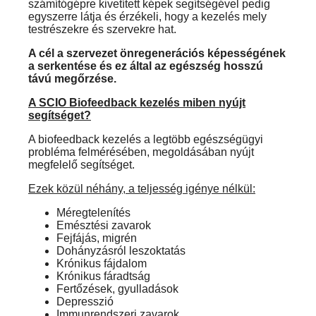
számítógépre kivetített képek segítségével pedig
egyszerre látja és érzékeli, hogy a kezelés mely
testrészekre és szervekre hat.
A cél a szervezet önregenerációs képességének
a serkentése és ez által az egészség hosszú
távú megőrzése.
A SCIO Biofeedback kezelés miben nyújt
segítséget?
A biofeedback kezelés a legtöbb egészségügyi
probléma felmérésében, megoldásában nyújt
megfelelő segítséget.
Ezek közül néhány, a teljesség igénye nélkül:
Méregtelenítés
Emésztési zavarok
Fejfájás, migrén
Dohányzásról leszoktatás
Krónikus fájdalom
Krónikus fáradtság
Fertőzések, gyulladások
Depresszió
Immunrendszeri zavarok