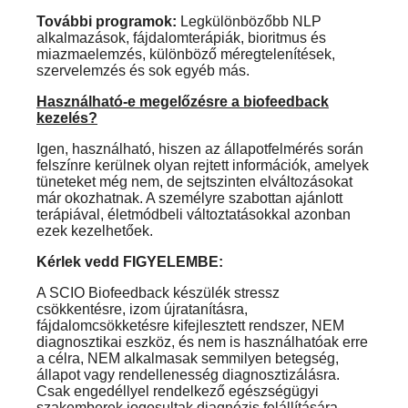
További programok:
Legkülönbözőbb NLP
alkalmazások, fájdalomterápiák, bioritmus és
miazmaelemzés, különböző méregtelenítések,
szervelemzés és sok egyéb más.
Használható-e megelőzésre a
biofeedback
kezelés
?
Igen, használható, hiszen az állapotfelmérés során
felszínre kerülnek olyan rejtett információk, amelyek
tüneteket még nem, de sejtszinten elváltozásokat
már okozhatnak. A személyre szabottan ajánlott
terápiával, életmódbeli változtatásokkal azonban
ezek kezelhetőek.
Kérlek vedd FIGYELEMBE:
A SCIO Biofeedback készülék stressz
csökkentésre, izom újratanításra,
fájdalomcsökketésre kifejlesztett rendszer, NEM
diagnosztikai eszköz, és nem is használhatóak erre
a célra, NEM alkalmasak semmilyen betegség,
állapot vagy rendellenesség diagnosztizálásra.
Csak engedéllyel rendelkező egészségügyi
szakemberek jogosultak diagnózis felállítására.