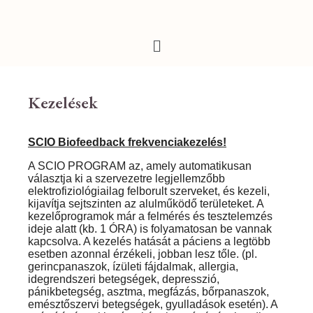
Kezelések
SCIO Biofeedback frekvenciakezelés!
A SCIO PROGRAM az, amely automatikusan
választja ki a szervezetre legjellemzőbb
elektrofiziológiailag felborult szerveket, és kezeli,
kijavítja sejtszinten az alulműködő területeket. A
kezelőprogramok már a felmérés és tesztelemzés
ideje alatt (kb. 1 ÓRA) is folyamatosan be vannak
kapcsolva. A kezelés hatását a páciens a legtöbb
esetben azonnal érzékeli, jobban lesz tőle. (pl.
gerincpanaszok, ízületi fájdalmak, allergia,
idegrendszeri betegségek, depresszió,
pánikbetegség, asztma, megfázás, bőrpanaszok,
emésztőszervi betegségek, gyulladások esetén). A